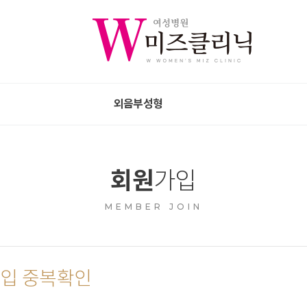
외음부성형
회원
가입
MEMBER JOIN
입 중복확인