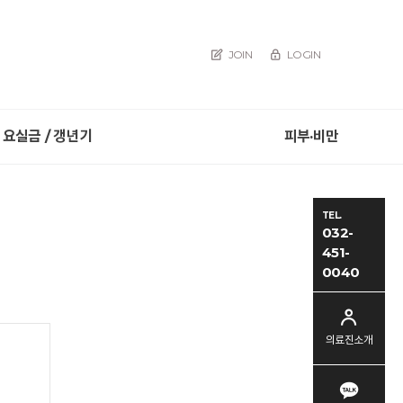
JOIN
LOGIN
요실금 / 갱년기
피부·비만
TEL.
032-
451-
0040
의료진소개