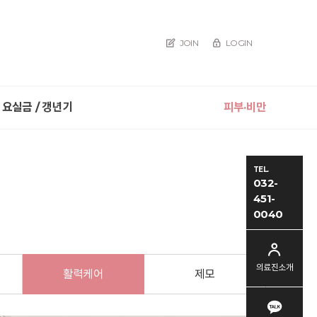
JOIN
LOGIN
요실금 / 갱년기
피부·비만
TEL.
032-
451-
0040
의료진소개
활력케어
제모